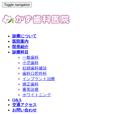
Toggle navigation
診療について
医院案内
院長紹介
診療科目
一般歯科
小児歯科
妊婦歯科健診
歯科口腔外科
インプラント治療
矯正歯科
審美診療
ホワイトニング
Q&A
交通アクセス
お問い合わせ