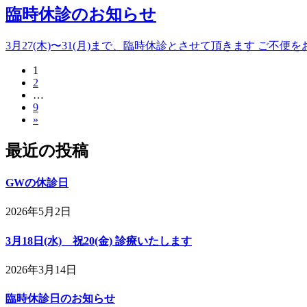
臨時休診のお知らせ
3月27(木)〜31(月)まで、臨時休診とさせて頂きます ご不
ペ
1
投
ペ
2
ー
稿
…
ー
ジ
ペ
9
ジ
の
»
ー
ジ
ペ
最近の投稿
ー
ジ
GWの休診日
送
2026年5月2日
り
3月18日(水) 祝20(金) 診療いたします
2026年3月14日
臨時休診日のお知らせ