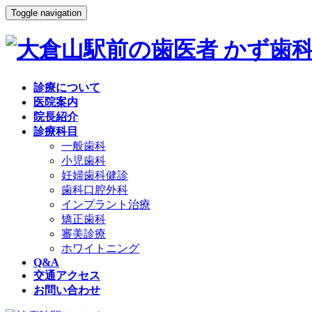
Toggle navigation
診療について
医院案内
院長紹介
診療科目
一般歯科
小児歯科
妊婦歯科健診
歯科口腔外科
インプラント治療
矯正歯科
審美診療
ホワイトニング
Q&A
交通アクセス
お問い合わせ