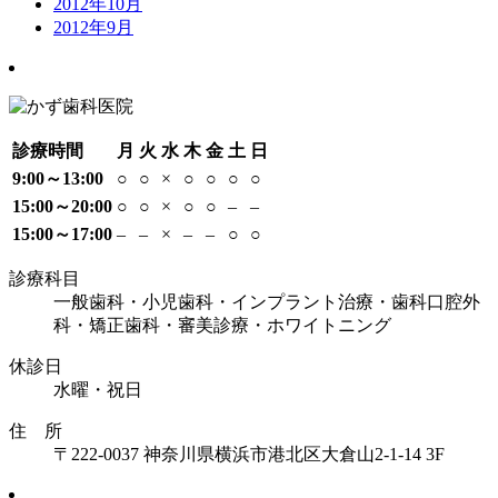
2012年10月
2012年9月
診療時間
月
火
水
木
金
土
日
9:00～13:00
○
○
×
○
○
○
○
15:00～20:00
○
○
×
○
○
–
–
15:00～17:00
–
–
×
–
–
○
○
診療科目
一般歯科・小児歯科・インプラント治療・歯科口腔外
科・矯正歯科・審美診療・ホワイトニング
休診日
水曜・祝日
住 所
〒222-0037 神奈川県横浜市港北区大倉山2-1-14 3F