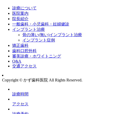
診療について
医院案内
院長紹介
一般歯科・小児歯科・妊婦健診
インプラント治療
骨の薄い(無い)インプラント治療
インプラント症例
矯正歯科
歯科口腔外科
審美診療・ホワイトニング
Q&A
交通アクセス
Copyright © かず歯科医院 All Rights Reserved.
診療時間
アクセス
診療予約