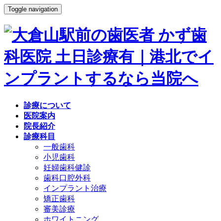
Toggle navigation
診療について
医院案内
院長紹介
診療科目
一般歯科
小児歯科
妊婦歯科健診
歯科口腔外科
インプラント治療
矯正歯科
審美診療
ホワイトニング