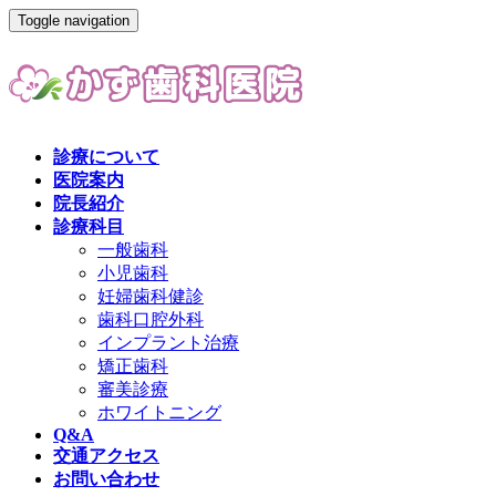
Toggle navigation
診療について
医院案内
院長紹介
診療科目
一般歯科
小児歯科
妊婦歯科健診
歯科口腔外科
インプラント治療
矯正歯科
審美診療
ホワイトニング
Q&A
交通アクセス
お問い合わせ