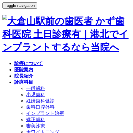
Toggle navigation
診療について
医院案内
院長紹介
診療科目
一般歯科
小児歯科
妊婦歯科健診
歯科口腔外科
インプラント治療
矯正歯科
審美診療
ホワイトニング