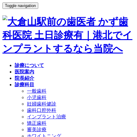
Toggle navigation
診療について
医院案内
院長紹介
診療科目
一般歯科
小児歯科
妊婦歯科健診
歯科口腔外科
インプラント治療
矯正歯科
審美診療
ホワイトニング