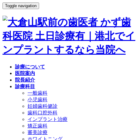
Toggle navigation
診療について
医院案内
院長紹介
診療科目
一般歯科
小児歯科
妊婦歯科健診
歯科口腔外科
インプラント治療
矯正歯科
審美診療
ホワイトニング