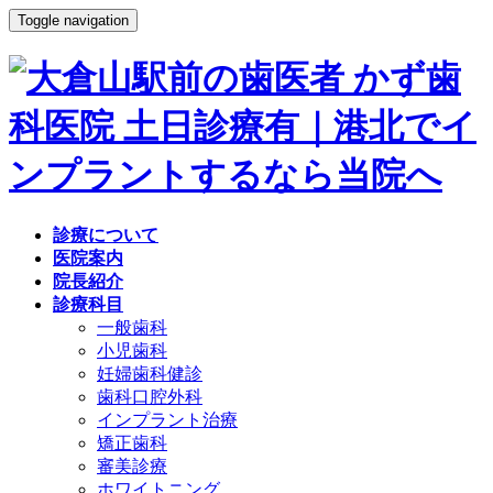
Toggle navigation
診療について
医院案内
院長紹介
診療科目
一般歯科
小児歯科
妊婦歯科健診
歯科口腔外科
インプラント治療
矯正歯科
審美診療
ホワイトニング