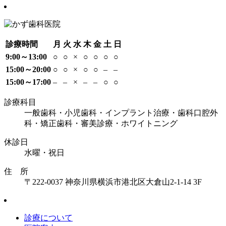
診療時間
月
火
水
木
金
土
日
9:00～13:00
○
○
×
○
○
○
○
15:00～20:00
○
○
×
○
○
–
–
15:00～17:00
–
–
×
–
–
○
○
診療科目
一般歯科・小児歯科・インプラント治療・歯科口腔外
科・矯正歯科・審美診療・ホワイトニング
休診日
水曜・祝日
住 所
〒222-0037 神奈川県横浜市港北区大倉山2-1-14 3F
診療について