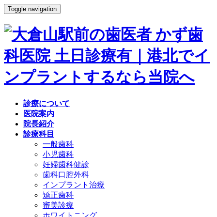
Toggle navigation
診療について
医院案内
院長紹介
診療科目
一般歯科
小児歯科
妊婦歯科健診
歯科口腔外科
インプラント治療
矯正歯科
審美診療
ホワイトニング