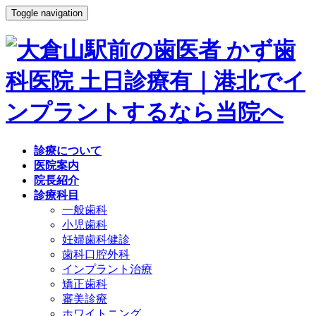
Toggle navigation
診療について
医院案内
院長紹介
診療科目
一般歯科
小児歯科
妊婦歯科健診
歯科口腔外科
インプラント治療
矯正歯科
審美診療
ホワイトニング