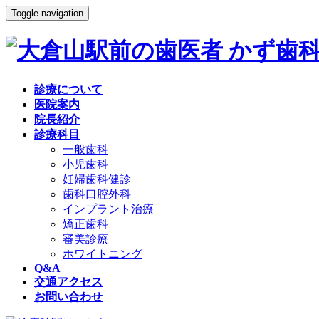
Toggle navigation
診療について
医院案内
院長紹介
診療科目
一般歯科
小児歯科
妊婦歯科健診
歯科口腔外科
インプラント治療
矯正歯科
審美診療
ホワイトニング
Q&A
交通アクセス
お問い合わせ