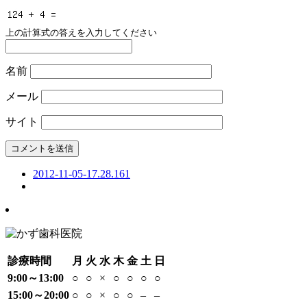
上の計算式の答えを入力してください
名前
メール
サイト
2012-11-05-17.28.161
診療時間
月
火
水
木
金
土
日
9:00～13:00
○
○
×
○
○
○
○
15:00～20:00
○
○
×
○
○
–
–