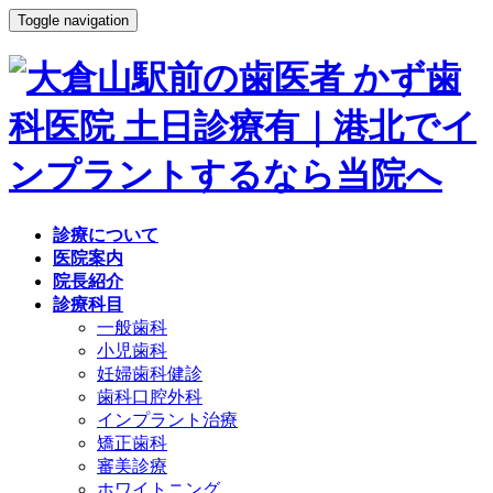
Toggle navigation
診療について
医院案内
院長紹介
診療科目
一般歯科
小児歯科
妊婦歯科健診
歯科口腔外科
インプラント治療
矯正歯科
審美診療
ホワイトニング