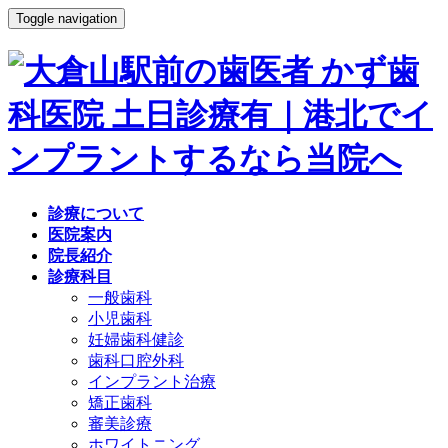
Toggle navigation
診療について
医院案内
院長紹介
診療科目
一般歯科
小児歯科
妊婦歯科健診
歯科口腔外科
インプラント治療
矯正歯科
審美診療
ホワイトニング