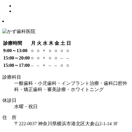
診療時間
月
火
水
木
金
土
日
9:00～13:00
○
○
×
○
○
○
○
15:00～20:00
○
○
×
○
○
–
–
15:00～17:00
–
–
×
–
–
○
○
診療科目
一般歯科・小児歯科・インプラント治療・歯科口腔外
科・矯正歯科・審美診療・ホワイトニング
休診日
水曜・祝日
住 所
〒222-0037 神奈川県横浜市港北区大倉山2-1-14 3F