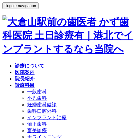
Toggle navigation
診療について
医院案内
院長紹介
診療科目
一般歯科
小児歯科
妊婦歯科健診
歯科口腔外科
インプラント治療
矯正歯科
審美診療
ホワイトニング